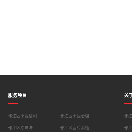
服务项目
关
邗江区甲醛检测
邗江区甲醛治理
邗
邗江区除异味
邗江区瓷砖美缝
邗