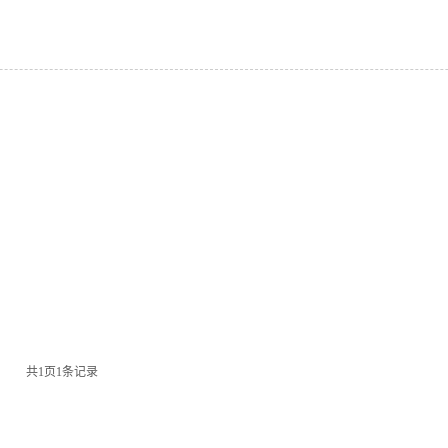
共
1
页
1
条记录