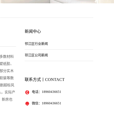
新闻中心
邗江区行业新闻
邗江区公司新闻
多数材料
壁纸胶、
部分实木
软装等数
联系方式丨CONTACT
加剧超标风
电话：
18960436651
头，实际产
，新房也
微信：
18960436651