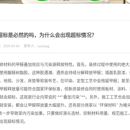
超标是必然的吗，为什么会出现超标情况？
：
2018-05-04
发布人：
soyitong
修材料的甲醛叠加效应
污染源释放特性
与
。首先，装修过程中使用的绝大
使用脲醛树脂胶，这种胶遇潮、遇热会持续分解释放甲醛；墙面乳胶漆、
、地毯、沙发、床垫等软装布艺，在印染、定型工艺中会残留甲醛；甚至
甲醛释放量可能符合国家环保标准，但新房装修会同时使用板材、涂料、
会超标，这就是行业内常说的 **“叠加污染”**。另外，施工工艺也会
安装，都会让甲醛释放量大幅提升。还有部分商家以 “环保材料” 为噱
标，进一步导致室内污染加重。只要做好源头选材、控制材料用量、规范施工
出现超标情况。