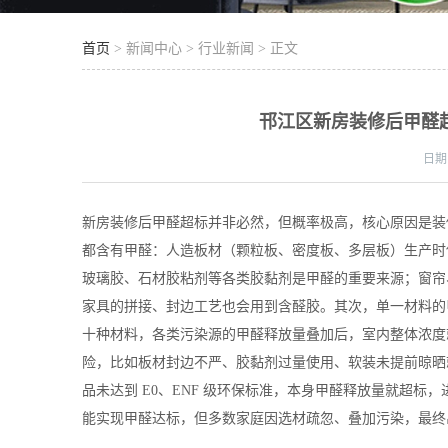
首页
> 新闻中心 > 行业新闻 > 正文
邗江区新房装修后甲醛
日期
并非必然，但概率极高
装
新房装修后甲醛超标
，核心原因是
都含有甲醛：人造板材（颗粒板、密度板、多层板）生产时
玻璃胶、石材胶粘剂等各类胶黏剂是甲醛的重要来源；窗帘
家具的拼接、封边工艺也会用到含醛胶。其次，单一材料的
十种材料，各类污染源的甲醛释放量叠加后，室内整体浓度就
险，比如板材封边不严、胶黏剂过量使用、软装未提前晾晒就
品未达到 E0、ENF 级环保标准，本身甲醛释放量就超
能实现甲醛达标，但多数家庭因选材疏忽、叠加污染，最终